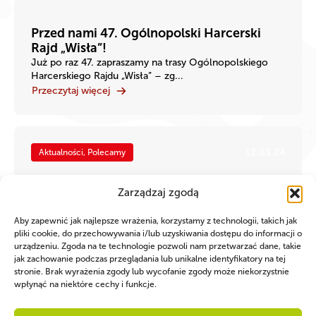
Przed nami 47. Ogólnopolski Harcerski
Rajd „Wisła”!
Już po raz 47. zapraszamy na trasy Ogólnopolskiego
Harcerskiego Rajdu „Wisła” – zg...
Przeczytaj więcej
12.03.24
Aktualności, Polecamy
Zarządzaj zgodą
Aby zapewnić jak najlepsze wrażenia, korzystamy z technologii, takich jak
pliki cookie, do przechowywania i/lub uzyskiwania dostępu do informacji o
urządzeniu. Zgoda na te technologie pozwoli nam przetwarzać dane, takie
jak zachowanie podczas przeglądania lub unikalne identyfikatory na tej
stronie. Brak wyrażenia zgody lub wycofanie zgody może niekorzystnie
wpłynąć na niektóre cechy i funkcje.
Weź udział w Harcerskiej Wyprawie
Pamięci na Monte Cassino