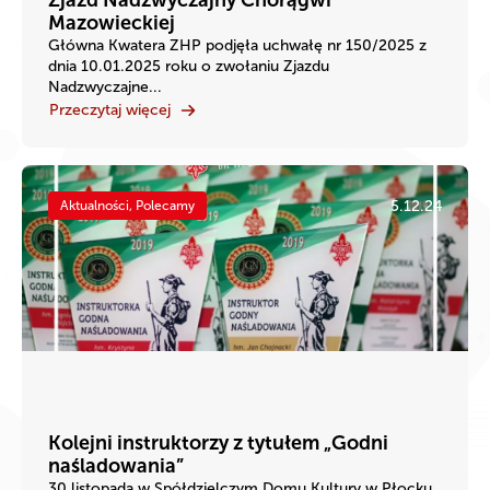
Zjazd Nadzwyczajny Chorągwi
Mazowieckiej
Główna Kwatera ZHP podjęła uchwałę nr 150/2025 z
dnia 10.01.2025 roku o zwołaniu Zjazdu
Nadzwyczajne...
Przeczytaj więcej
5.12.24
Aktualności, Polecamy
Kolejni instruktorzy z tytułem „Godni
naśladowania”
30 listopada w Spółdzielczym Domu Kultury w Płocku