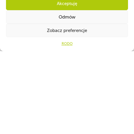
Harcerska Wyprawa Pamięci na Monte Cassino W tym
Akceptuję
roku obchodzić będziemy 80. Rocznicę Bitwy o Monte
...
Odmów
Przeczytaj więcej
Zobacz preferencje
RODO
15.02.24
Aktualności, Polecamy
Zapraszamy do udziału w Konferencji
Metodycznej „ISKRA”!
Już 16 marca w Warszawie odbędzie się Konferencja
Metodyczna „ISKRA”. Będzie to niepowta...