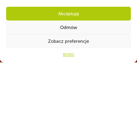
Numer konta do darowizn na rzecz ZHP
Akceptuję
82 1160 2202 0000 0001 3283
Odmów
4329
Zobacz preferencje
RODO
CZY WIESZ, ŻE...
„Zawisza Czarny” to flagowy statek ZHP . Żaglowiec uratował część
załogi żaglowca Marques, który zatonął w gwałtownym szkwale. Po
wzięciu rozbitków na pokład Zawisza, pomimo wysokiego stanu morza i
bardzo silnego wiatru, pozostał w rejonie wypadku, poszukując ofiar. Na
Bermudach żaglowiec i jego załogę witano jak bohaterów….