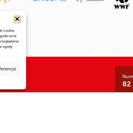
ki cookie,
goda na te
rzeglądania
ie zgody
ferencje
Nume
 siła!
82