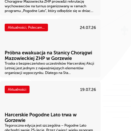
Chorągiew Mazowiecka ZHP prowadzi rekrutację
wychowawców na turnus organizowany w ramach
programu „Pogodne Lato”, który odbędzie się w dniac...
24.07.26
Aktualności, Polecam...
Próbna ewakuacja na Stanicy Chorągwi
Mazowieckiej ZHP w Gorzewie
Troska o bezpieczeństwo uczestników Harcerskiej Akcji
Letniej jest jednym z najważniejszych elementów
organizacji wypoczynku. Dlatego na Sta...
19.07.26
Aktualności
Harcerskie Pogodne Lato trwa w
Gorzewie
Tegoroczna edycja jest szczególna – Pogodne Lato
obchodzi swoje 25-lecie. Przez ćwierć wieku program