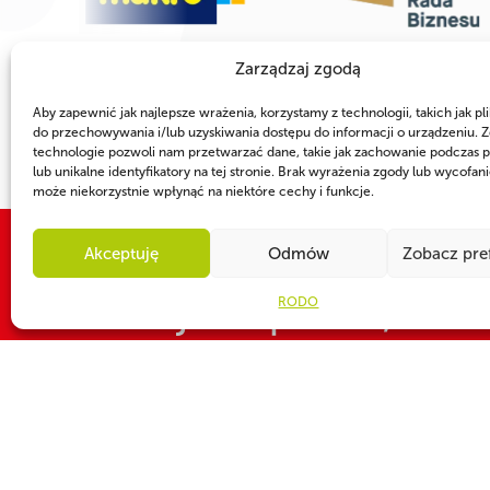
Zarządzaj zgodą
Aby zapewnić jak najlepsze wrażenia, korzystamy z technologii, takich jak pli
do przechowywania i/lub uzyskiwania dostępu do informacji o urządzeniu. Z
technologie pozwoli nam przetwarzać dane, takie jak zachowanie podczas p
lub unikalne identyfikatory na tej stronie. Brak wyrażenia zgody lub wycofan
może niekorzystnie wpłynąć na niektóre cechy i funkcje.
Akceptuję
Odmów
Zobacz pre
WSPÓLNIE DLA HARCERSKIEJ MISJI
Twoje wsparcie, nasza
RODO
CZY WIESZ, ŻE...