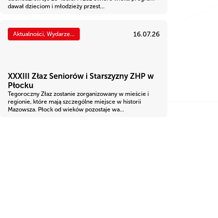
dawał dzieciom i młodzieży przest...
16.07.26
Aktualności, Wydarze...
XXXIII Złaz Seniorów i Starszyzny ZHP w
Płocku
Tegoroczny Złaz zostanie zorganizowany w mieście i
regionie, które mają szczególne miejsce w historii
Mazowsza. Płock od wieków pozostaje wa...