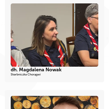
dh. Magdalena Nowak
Skarbniczka Chorągwi