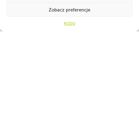
Zobacz preferencje
RODO
WSPÓLNIE DLA HARCERSKIEJ MISJI
Twoje wsparcie, nasza
siła!
Numer konta do darowizn na rzecz ZHP