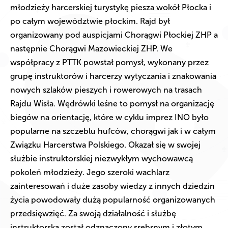
młodzieży harcerskiej turystykę piesza wokół Płocka i
po całym województwie płockim. Rajd był
organizowany pod auspicjami Chorągwi Płockiej ZHP a
następnie Chorągwi Mazowieckiej ZHP. We
współpracy z PTTK powstał pomysł, wykonany przez
grupę instruktorów i harcerzy wytyczania i znakowania
nowych szlaków pieszych i rowerowych na trasach
Rajdu Wisła. Wędrówki leśne to pomysł na organizację
biegów na orientację, które w cyklu imprez INO było
popularne na szczeblu hufców, chorągwi jak i w całym
Związku Harcerstwa Polskiego. Okazał się w swojej
służbie instruktorskiej niezwykłym wychowawcą
pokoleń młodzieży. Jego szeroki wachlarz
zainteresowań i duże zasoby wiedzy z innych dziedzin
życia powodowały dużą popularność organizowanych
przedsięwzięć. Za swoją działalność i służbę
instruktorską został odznaczony srebrnym i złotym