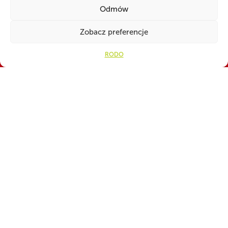
Odmów
Zobacz preferencje
RODO
WSPÓLNIE DLA HARCERSKIEJ MISJI
Twoje wsparcie, nasza
siła!
Numer konta do darowizn na rzecz ZHP
82 1160 2202 0000 0001 3283
4329