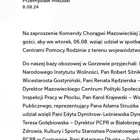
Przemysław Mikulski
8.08.24
Na zaproszenie Komendy Chorągwi Mazowieckiej Z
gości, aby we wtorek, 06.08. wziąć udział w spo
Centrami Pomocy Rodzinie z terenu województw
Do naszej bazy obozowej w Gorzewie przyjechali:
Narodowego Instytutu Wolności, Pan Robert Sitni
Wicestarosta Gostyniński, Pani Renata Kędzierska
Dyrektor Mazowieckiego Centrum Polityki Społeczn
Inspekcji Pracy w Płocku, Pan Karol Krajewski –
Publicznego, reprezentujący Pana Adama Struzik
udział wzięli Pani Edyta Dymitrow-Leśniewska Dyr
Teresa Gołębiowska – Dyrektor PCPR w Białobrzega
Zdrowia, Kultury i Sportu Starostwa Powiatowego 
PCPR w Gostyninie, Pani Katarzyna Dłuska – Dyr