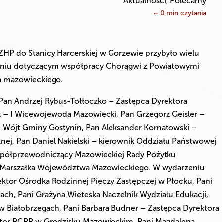
Aktualności, Polecamy
~
0
min czytania
HP do Stanicy Harcerskiej w Gorzewie przybyło wielu
tkaniu dotyczącym współpracy Chorągwi z Powiatowymi
a mazowieckiego.
 Pan Andrzej Rybus-Tołłoczko – Zastępca Dyrektora
k – I Wicewojewoda Mazowiecki, Pan Grzegorz Geisler –
 – Wójt Gminy Gostynin, Pan Aleksander Kornatowski –
ej, Pan Daniel Nakielski – kierownik Oddziału Państwowej
 Współprzewodniczący Mazowieckiej Rady Pożytku
a Marszałka Województwa Mazowieckiego. W wydarzeniu
ektor Ośrodka Rodzinnej Pieczy Zastępczej w Płocku, Pani
ch, Pani Grażyna Wieteska Naczelnik Wydziału Edukacji,
w Białobrzegach, Pani Barbara Budner – Zastępca Dyrektora
ektor PCPR w Grodzisku Mazowieckim, Pani Magdalena