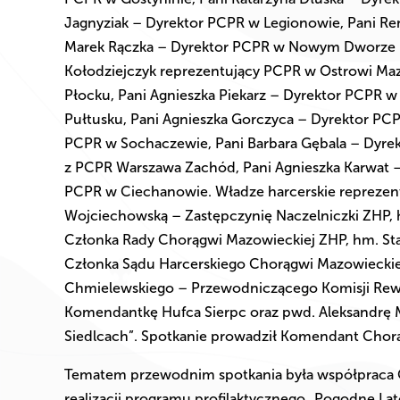
Jagnyziak – Dyrektor PCPR w Legionowie, Pani R
Marek Rączka – Dyrektor PCPR w Nowym Dworze M
Kołodziejczyk reprezentujący PCPR w Ostrowi Ma
Płocku, Pani Agnieszka Piekarz – Dyrektor PCPR 
Pułtusku, Pani Agnieszka Gorczyca – Dyrektor PCP
PCPR w Sochaczewie, Pani Barbara Gębala – Dyre
z PCPR Warszawa Zachód, Pani Agnieszka Karwat –
PCPR w Ciechanowie. Władze harcerskie reprezen
Wojciechowską – Zastępczynię Naczelniczki ZHP, 
Członka Rady Chorągwi Mazowieckiej ZHP, hm. Stan
Członka Sądu Harcerskiego Chorągwi Mazowieckiej
Chmielewskiego – Przewodniczącego Komisji Rewi
Komendantkę Hufca Sierpc oraz pwd. Aleksandrę
Siedlcach”. Spotkanie prowadził Komendant Chorą
Tematem przewodnim spotkania była współpraca C
realizacji programu profilaktycznego „Pogodne Lato