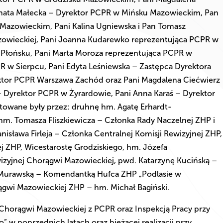
enata Małecka – Dyrektor PCPR w Mińsku Mazowieckim, Pan
azowieckim, Pani Kalina Ugniewska i Pan Tomasz
zowieckiej, Pani Joanna Kudarewko reprezentująca PCPR w
w Płońsku, Pani Marta Moroza reprezentująca PCPR w
R w Sierpcu, Pani Edyta Leśniewska – Zastępca Dyrektora
ktor PCPR Warszawa Zachód oraz Pani Magdalena Ciećwierz
 Dyrektor PCPR w Żyrardowie, Pani Anna Karaś – Dyrektor
towane były przez: druhnę hm. Agatę Erhardt-
hm. Tomasza Fliszkiewicza – Członka Rady Naczelnej ZHP i
isława Firleja – Członka Centralnej Komisji Rewizyjnej ZHP,
 ZHP, Wicestarostę Grodziskiego, hm. Józefa
zyjnej Chorągwi Mazowieckiej, pwd. Katarzynę Kucińską –
 Murawską – Komendantką Hufca ZHP „Podlasie w
gwi Mazowieckiej ZHP – hm. Michał Bagiński.
horągwi Mazowieckiej z PCPR oraz Inspekcją Pracy przy
” w poprzednich latach oraz bieżącej realizacji przy