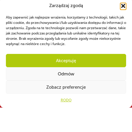
Zarządzaj zgodą
Aby zapewnić jak najlepsze wrażenia, korzystamy z technologii, takich jak
pliki cookie, do przechowywania i/lub uzyskiwania dostępu do informacji o
urządzeniu. Zgoda na te technologie pozwoli nam przetwarzać dane, takie
jak zachowanie podczas przeglądania lub unikalne identyfikatory na tej
stronie. Brak wyrażenia zgody lub wycofanie zgody może niekorzystnie
wpłynąć na niektóre cechy i funkcje.
Akceptuję
Odmów
Zobacz preferencje
WSPÓLNIE DLA HARCERSKIEJ MISJI
Twoje wsparcie, nasza
RODO
siła!
Numer konta do darowizn na rzecz ZHP