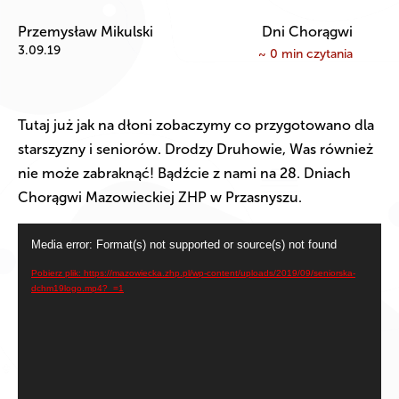
Przemysław Mikulski
Dni Chorągwi
3.09.19
~
0
min czytania
Tutaj już jak na dłoni zobaczymy co przygotowano dla
starszyzny i seniorów. Drodzy Druhowie, Was również
nie może zabraknąć! Bądźcie z nami na 28. Dniach
Chorągwi Mazowieckiej ZHP w Przasnyszu.
Odtwarzacz
Media error: Format(s) not supported or source(s) not found
video
Pobierz plik: https://mazowiecka.zhp.pl/wp-content/uploads/2019/09/seniorska-
dchm19logo.mp4?_=1