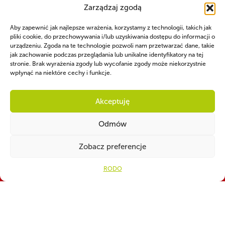
Zarządzaj zgodą
Aby zapewnić jak najlepsze wrażenia, korzystamy z technologii, takich jak
pliki cookie, do przechowywania i/lub uzyskiwania dostępu do informacji o
urządzeniu. Zgoda na te technologie pozwoli nam przetwarzać dane, takie
jak zachowanie podczas przeglądania lub unikalne identyfikatory na tej
stronie. Brak wyrażenia zgody lub wycofanie zgody może niekorzystnie
WSPÓLNIE DLA HARCERSKIEJ MISJI
wpłynąć na niektóre cechy i funkcje.
Twoje wsparcie, nasza
Akceptuję
siła!
Odmów
Numer konta do darowizn na rzecz ZHP
Zobacz preferencje
82 1160 2202 0000 0001 3283
4329
RODO