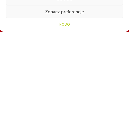
Zobacz preferencje
RODO
WSPÓLNIE DLA HARCERSKIEJ MISJI
Twoje wsparcie, nasza
siła!
Numer konta do darowizn na rzecz ZHP
82 1160 2202 0000 0001 3283
4329