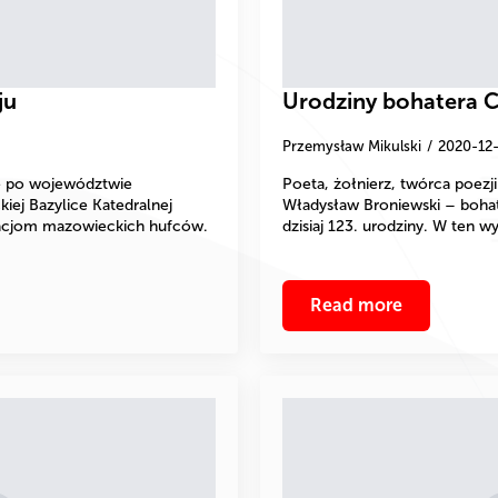
ju
Urodziny bohatera 
Przemysław Mikulski
2020-12
tę po województwie
Poeta, żołnierz, twórca poezji
iej Bazylice Katedralnej
Władysław Broniewski – boha
egacjom mazowieckich hufców.
dzisiaj 123. urodziny. W ten 
Read more