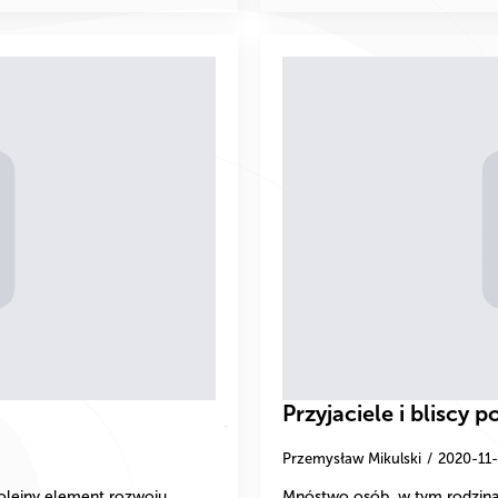
Przyjaciele i bliscy
Przemysław Mikulski
2020-11
olejny element rozwoju
Mnóstwo osób, w tym rodzina, 