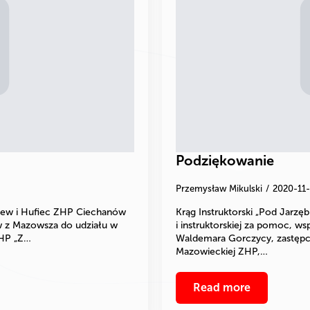
!
Podziękowanie
Przemysław Mikulski
2020-11
ew i Hufiec ZHP Ciechanów
Krąg Instruktorski „Pod Jarzę
ów z Mazowsza do udziału w
i instruktorskiej za pomoc, ws
ZHP „Z…
Waldemara Gorczycy, zastępc
Mazowieckiej ZHP,…
Read more