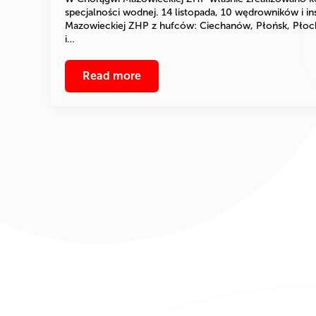
specjalności wodnej. 14 listopada, 10 wędrowników i i
Mazowieckiej ZHP z hufców: Ciechanów, Płońsk, Płock
i…
Read more