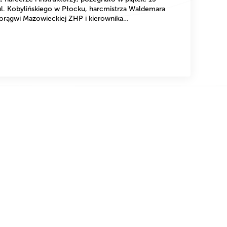
ul. Kobylińskiego w Płocku, harcmistrza Waldemara
orągwi Mazowieckiej ZHP i kierownika…