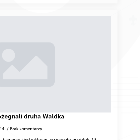
 pożegnali druha Waldka
-14
Brak komentarzy
harcerze i instruktorzy, pożegnało w piątek, 13