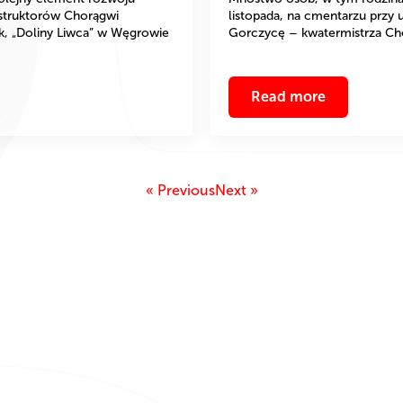
nstruktorów Chorągwi
listopada, na cmentarzu przy 
, „Doliny Liwca” w Węgrowie
Gorczycę – kwatermistrza Ch
Read more
« Previous
Next »