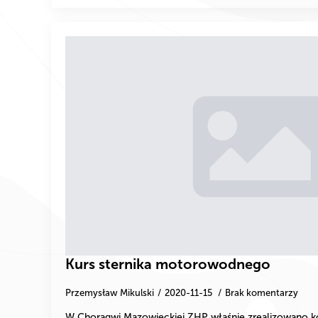
Kurs sternika motorowodnego
Przemysław Mikulski
2020-11-15
Brak komentarzy
W Chorągwi Mazowieckiej ZHP właśnie zrealizowano k