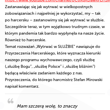
https://www.youtube.com/channel/UC0XqKDawKFLiY1vv
Zastanawiając się jak wytrwać w wielkopostnych
zobowiązaniach i najpełniej je wykorzystać, my – tak
po harcersku – zastanowimy się jak wytrwać w służbie.
Szczególnie teraz, w tym wyjątkowo trudnym czasie, w
którym pandemia tak bardzo wypłynęła na nasze życie.
Również to harcerskie.
Temat rozważań „Wytrwać w SŁUŻBIE” nawiązuje do
Przyrzeczenia Harcerskiego, które wyznacza kierunki
naszego programu wychowawczego, czyli służbę
(„służbę Bogu”, „służbę Polsce” i „służbę bliźnim”)
będącą właściwie zadaniem każdego z nas.
Przyrzeczenia, do którego harcmistrz Stefan Mirowski
napisał komentarz.
Mam szczerą wolę, to znaczy