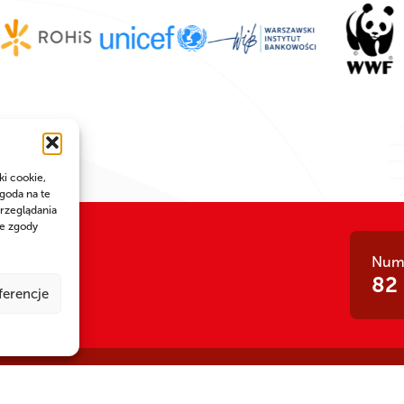
ki cookie,
goda na te
rzeglądania
ie zgody
Nume
 siła!
82
ferencje