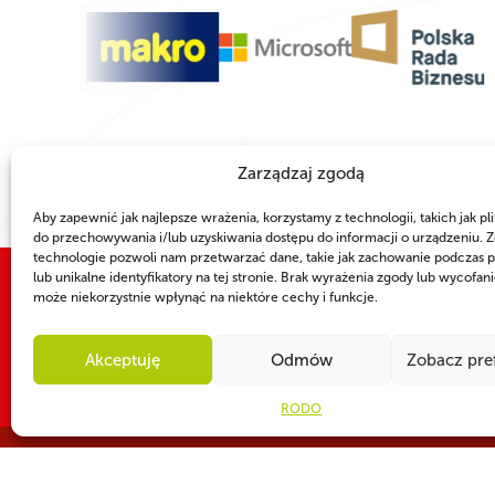
Zarządzaj zgodą
Aby zapewnić jak najlepsze wrażenia, korzystamy z technologii, takich jak pli
do przechowywania i/lub uzyskiwania dostępu do informacji o urządzeniu. Z
technologie pozwoli nam przetwarzać dane, takie jak zachowanie podczas p
lub unikalne identyfikatory na tej stronie. Brak wyrażenia zgody lub wycofan
może niekorzystnie wpłynąć na niektóre cechy i funkcje.
WSPÓLNIE DLA HARCERSKIEJ MISJI
Twoje wsparcie, nasza
Akceptuję
Odmów
Zobacz pre
RODO
CZY WIESZ, ŻE...