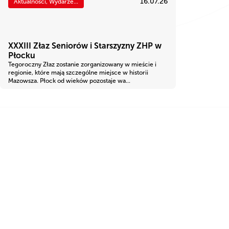
16.07.26
Aktualności, Wydarze...
XXXIII Złaz Seniorów i Starszyzny ZHP w
Płocku
Tegoroczny Złaz zostanie zorganizowany w mieście i
regionie, które mają szczególne miejsce w historii
Mazowsza. Płock od wieków pozostaje wa...