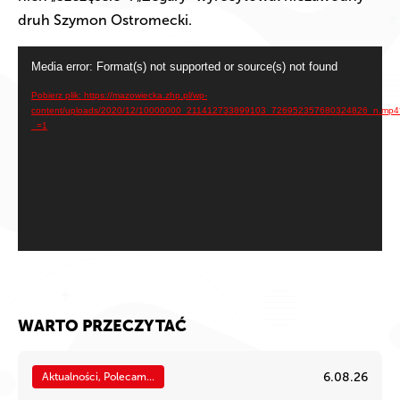
druh Szymon Ostromecki.
Odtwarzacz
Media error: Format(s) not supported or source(s) not found
video
Pobierz plik: https://mazowiecka.zhp.pl/wp-
content/uploads/2020/12/10000000_211412733899103_726952357680324826_n.mp4
_=1
WARTO PRZECZYTAĆ
6.08.26
Aktualności, Polecam...