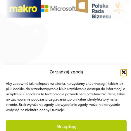
Zarządzaj zgodą
Aby zapewnić jak najlepsze wrażenia, korzystamy z technologii, takich jak
pliki cookie, do przechowywania i/lub uzyskiwania dostępu do informacji o
urządzeniu. Zgoda na te technologie pozwoli nam przetwarzać dane, takie
jak zachowanie podczas przeglądania lub unikalne identyfikatory na tej
WSPÓLNIE DLA HARCERSKIEJ MISJI
stronie. Brak wyrażenia zgody lub wycofanie zgody może niekorzystnie
wpłynąć na niektóre cechy i funkcje.
Twoje wsparcie, nasza
siła!
Akceptuję