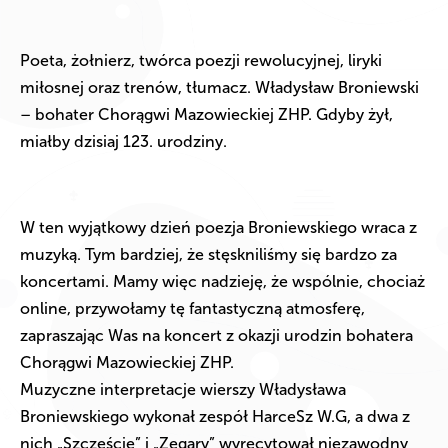
Poeta, żołnierz, twórca poezji rewolucyjnej, liryki
miłosnej oraz trenów, tłumacz. Władysław Broniewski
– bohater Chorągwi Mazowieckiej ZHP. Gdyby żył,
miałby dzisiaj 123. urodziny.
W ten wyjątkowy dzień poezja Broniewskiego wraca z
muzyką. Tym bardziej, że stęskniliśmy się bardzo za
koncertami. Mamy więc nadzieję, że wspólnie, chociaż
online, przywołamy tę fantastyczną atmosferę,
zapraszając Was na koncert z okazji urodzin bohatera
Chorągwi Mazowieckiej ZHP.
Muzyczne interpretacje wierszy Władysława
Broniewskiego wykonał zespół HarceSz W.G, a dwa z
nich „Szczęście” i „Zegary” wyrecytował niezawodny