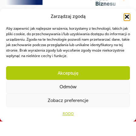
Zarządzaj zgodą
Aby zapewnić jak najlepsze wrażenia, korzystamy z technologii, takich jak
pliki cookie, do przechowywania i/lub uzyskiwania dostępu do informacji o
urządzeniu. Zgoda na te technologie pozwoli nam przetwarzać dane, takie
jak zachowanie podczas przeglądania lub unikalne identyfikatory na tej
stronie. Brak wyrażenia zgody lub wycofanie zgody może niekorzystnie
wpłynąć na niektóre cechy i funkcje.
Akceptuję
Odmów
Zobacz preferencje
WSPÓLNIE DLA HARCERSKIEJ MISJI
RODO
Twoje wsparcie, nasza