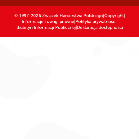
© 1997-2026 Związek Harcerstwa Polskiego
|
Copyright
|
Informacje i uwagi prawne
|
Polityka prywatności
|
Biuletyn Informacji Publicznej
|
Deklaracja dostępności