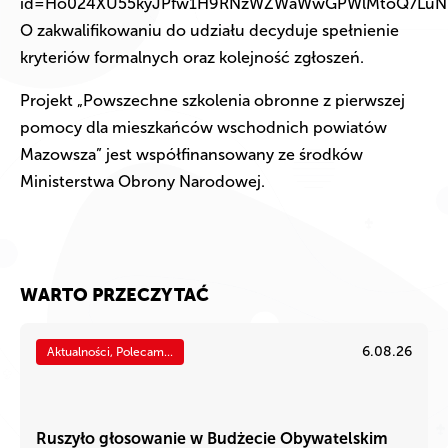
id=Ho024XU55kyJPfw1H9RNzWZWaWwGPWlMtoQ7LuNH
O zakwalifikowaniu do udziału decyduje spełnienie
kryteriów formalnych oraz kolejność zgłoszeń.
Projekt „Powszechne szkolenia obronne z pierwszej
pomocy dla mieszkańców wschodnich powiatów
Mazowsza” jest współfinansowany ze środków
Ministerstwa Obrony Narodowej.
WARTO PRZECZYTAĆ
6.08.26
Aktualności, Polecam...
Ruszyło głosowanie w Budżecie Obywatelskim