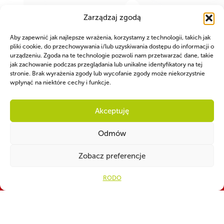
Zarządzaj zgodą
Aby zapewnić jak najlepsze wrażenia, korzystamy z technologii, takich jak
pliki cookie, do przechowywania i/lub uzyskiwania dostępu do informacji o
urządzeniu. Zgoda na te technologie pozwoli nam przetwarzać dane, takie
jak zachowanie podczas przeglądania lub unikalne identyfikatory na tej
stronie. Brak wyrażenia zgody lub wycofanie zgody może niekorzystnie
wpłynąć na niektóre cechy i funkcje.
WSPÓLNIE DLA HARCERSKIEJ MISJI
Akceptuję
Twoje wsparcie, nasza
Odmów
siła!
Zobacz preferencje
Numer konta do darowizn na rzecz ZHP
RODO
82 1160 2202 0000 0001 3283
4329