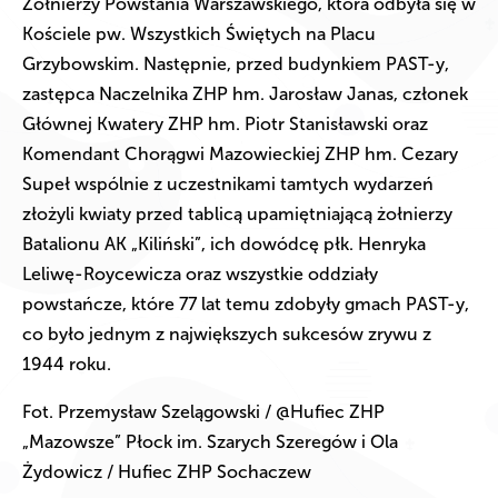
Żołnierzy Powstania Warszawskiego, która odbyła się w
Kościele pw. Wszystkich Świętych na Placu
Grzybowskim. Następnie, przed budynkiem PAST-y,
zastępca Naczelnika ZHP hm. Jarosław Janas, członek
Głównej Kwatery ZHP hm. Piotr Stanisławski oraz
Komendant Chorągwi Mazowieckiej ZHP hm. Cezary
Supeł wspólnie z uczestnikami tamtych wydarzeń
złożyli kwiaty przed tablicą upamiętniającą żołnierzy
Batalionu AK „Kiliński”, ich dowódcę płk. Henryka
Leliwę-Roycewicza oraz wszystkie oddziały
powstańcze, które 77 lat temu zdobyły gmach PAST-y,
co było jednym z największych sukcesów zrywu z
1944 roku.
Fot. Przemysław Szelągowski / @Hufiec ZHP
„Mazowsze” Płock im. Szarych Szeregów i Ola
Żydowicz / Hufiec ZHP Sochaczew