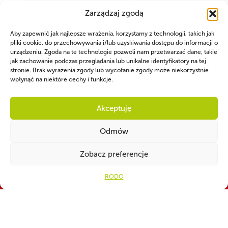
Zarządzaj zgodą
Aby zapewnić jak najlepsze wrażenia, korzystamy z technologii, takich jak
pliki cookie, do przechowywania i/lub uzyskiwania dostępu do informacji o
urządzeniu. Zgoda na te technologie pozwoli nam przetwarzać dane, takie
jak zachowanie podczas przeglądania lub unikalne identyfikatory na tej
stronie. Brak wyrażenia zgody lub wycofanie zgody może niekorzystnie
wpłynąć na niektóre cechy i funkcje.
WSPÓLNIE DLA HARCERSKIEJ MISJI
Akceptuję
Twoje wsparcie, nasza
Odmów
siła!
Zobacz preferencje
Numer konta do darowizn na rzecz ZHP
RODO
82 1160 2202 0000 0001 3283
4329