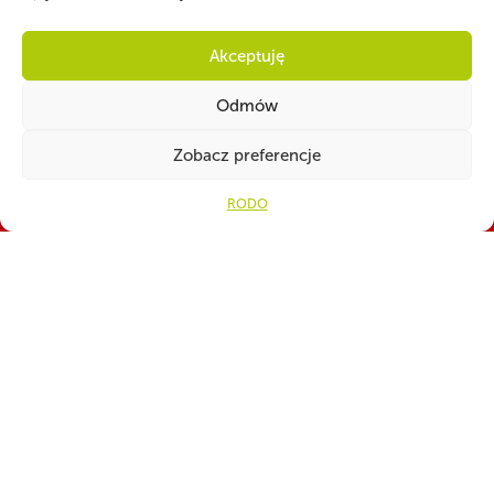
Akceptuję
Odmów
Zobacz preferencje
RODO
WSPÓLNIE DLA HARCERSKIEJ MISJI
Twoje wsparcie, nasza
siła!
Numer konta do darowizn na rzecz ZHP
82 1160 2202 0000 0001 3283