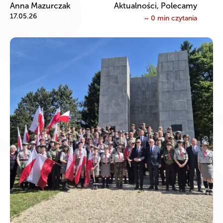
Anna Mazurczak
Aktualności, Polecamy
17.05.26
~
0
min czytania