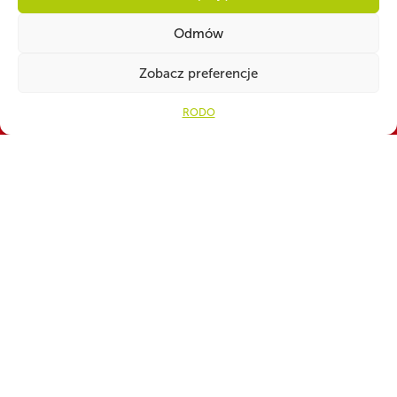
Odmów
Zobacz preferencje
WSPÓLNIE DLA HARCERSKIEJ MISJI
RODO
Twoje wsparcie, nasza
siła!
Numer konta do darowizn na rzecz ZHP
82 1160 2202 0000 0001 3283
4329
CZY WIESZ, ŻE...