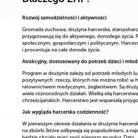
Rozwój samodzielności i aktywności
Gromada zuchowa, drużyna harcerska, starszoharce
przygotowują się do aktywnego, dorosłego życia. P
społecznym, gospodarczym i politycznym. Harcers
i procentuje na całe dorosłe życie.
Atrakcyjny, dostosowany do potrzeb dzieci i mło
Program w drużynie zależy od potrzeb młodych lud
pozytywnych rzeczy, których nie można robić w ha
ratownictwem medycznym, żeglarstwem. Są drużyny,
wiele różnorodnych działań. Wielką siłą harcerst
chrześcijańskich. Harcerstwo jest wspaniałą przyg
Jak wygląda harcerska codzienność?
W pierwszym okresie działania w drużynie harcers
na zbiórki (które odbywają się popołudniami, a naj
będzie chciało mieć swój pierwszy mundur. Daty,