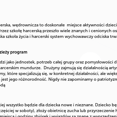
rska, wędrownicza to doskonałe miejsce aktywności dzieci 
rzez szkołę harcerską przeszło wiele znanych i cenionych o
ka szkoła życia i harcerski system wychowawczy odciska tr
dzieży program
zi jako jednostek, potrzeb całej grupy oraz pomysłowości dr
rcerskim mundurze. Drużyny zajmują się działalnością artys
 które specjalizują się, w konkretnej działalności, ale wię
wa jest jego różnorodność. Nigdy nie zapominamy o patrioty
odą
kiej wszystko będzie dla dziecka nowe i nieznane. Dziecko 
częściej w soboty), złoży obietnicę zucha lub przyrzeczenie 
 miejsca i godziny zbiórek i wyjazdów są znane z wyprzedze