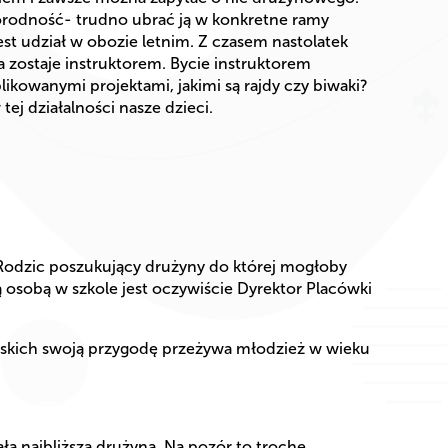
norodność- trudno ubrać ją w konkretne ramy
st udział w obozie letnim. Z czasem nastolatek
a zostaje instruktorem. Bycie instruktorem
plikowanymi projektami, jakimi są rajdy czy biwaki?
j działalności nasze dzieci.
. Rodzic poszukujący drużyny do której mogłoby
ą osobą w szkole jest oczywiście Dyrektor Placówki
erskich swoją przygodę przeżywa młodzież w wieku
ła najbliższa drużyna. Na pozór to trochę