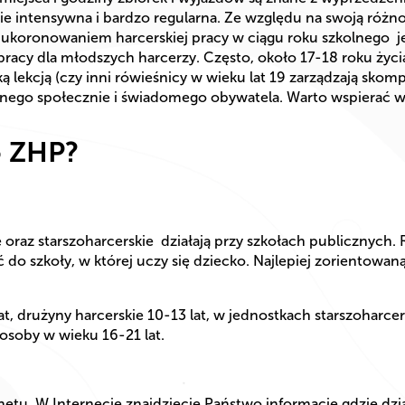
nie intensywna i bardzo regularna. Ze względu na swoją róż
 ukoronowaniem harcerskiej pracy w ciągu roku szkolnego je
pracy dla młodszych harcerzy. Często, około 17-18 roku życi
ką lekcją (czy inni rówieśnicy w wieku lat 19 zarządzają skom
nego społecznie i świadomego obywatela. Warto wspierać w te
o ZHP?
 oraz starszoharcerskie działają przy szkołach publicznych
 do szkoły, w której uczy się dziecko. Najlepiej zorientowan
t, drużyny harcerskie 10-13 lat, w jednostkach starszoharc
osoby w wieku 16-21 lat.
netu. W Internecie znajdziecie Państwo informację gdzie dzia