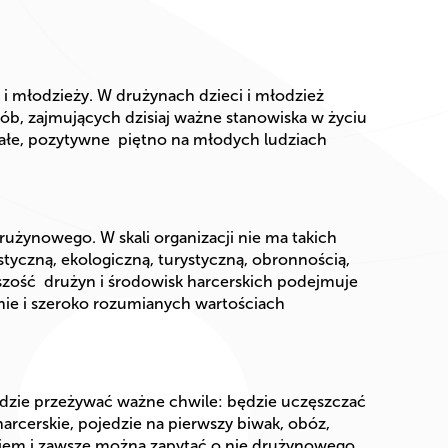
i młodzieży. W drużynach dzieci i młodzież
sób, zajmujących dzisiaj ważne stanowiska w życiu
wałe, pozytywne piętno na młodych ludziach
użynowego. W skali organizacji nie ma takich
tyczną, ekologiczną, turystyczną, obronnością,
kszość drużyn i środowisk harcerskich podejmuje
zmie i szeroko rozumianych wartościach
będzie przeżywać ważne chwile: będzie uczęszczać
harcerskie, pojedzie na pierwszy biwak, obóz,
niem i zawsze można zapytać o nie drużynowego.