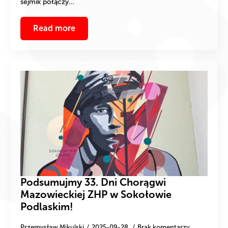
sejmik połączy…
Read more
Podsumujmy 33. Dni Chorągwi
Mazowieckiej ZHP w Sokołowie
Podlaskim!
Przemysław Mikulski
2025-09-28
Brak komentarzy