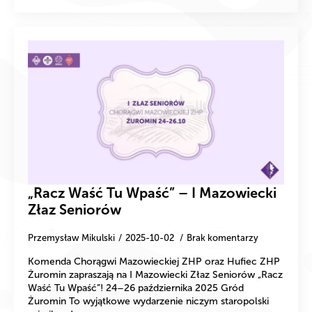
„Racz Waść Tu Wpaść” – I Mazowiecki
Złaz Seniorów
Przemysław Mikulski
2025-10-02
Brak komentarzy
Komenda Chorągwi Mazowieckiej ZHP oraz Hufiec ZHP
Żuromin zapraszają na I Mazowiecki Złaz Seniorów „Racz
Waść Tu Wpaść”! 24–26 października 2025 Gród
Żuromin To wyjątkowe wydarzenie niczym staropolski