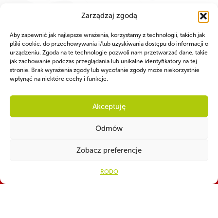
Zarządzaj zgodą
Aby zapewnić jak najlepsze wrażenia, korzystamy z technologii, takich jak
pliki cookie, do przechowywania i/lub uzyskiwania dostępu do informacji o
urządzeniu. Zgoda na te technologie pozwoli nam przetwarzać dane, takie
jak zachowanie podczas przeglądania lub unikalne identyfikatory na tej
stronie. Brak wyrażenia zgody lub wycofanie zgody może niekorzystnie
wpłynąć na niektóre cechy i funkcje.
Akceptuję
Odmów
Zobacz preferencje
RODO
WSPÓLNIE DLA HARCERSKIEJ MISJI
Twoje wsparcie, nasza