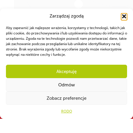
Zarządzaj zgodą
Aby zapewnić jak najlepsze wrażenia, korzystamy z technologii, takich jak
pliki cookie, do przechowywania i/lub uzyskiwania dostępu do informacji o
urządzeniu. Zgoda na te technologie pozwoli nam przetwarzać dane, takie
jak zachowanie podczas przeglądania lub unikalne identyfikatory na tej
stronie. Brak wyrażenia zgody lub wycofanie zgody może niekorzystnie
wpłynąć na niektóre cechy i funkcje.
WSPÓLNIE DLA HARCERSKIEJ MISJI
Akceptuję
Twoje wsparcie, nasza
Odmów
siła!
Zobacz preferencje
Numer konta do darowizn na rzecz ZHP
RODO
82 1160 2202 0000 0001 3283
4329