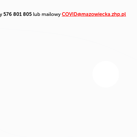
ny
576 801 805
lub mailowy
COVID@mazowiecka.zhp.pl