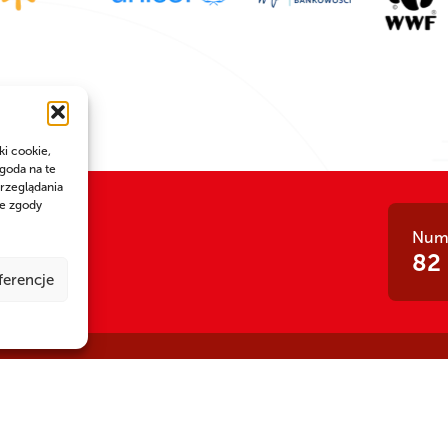
ki cookie,
goda na te
rzeglądania
ie zgody
Nume
 siła!
82
ferencje