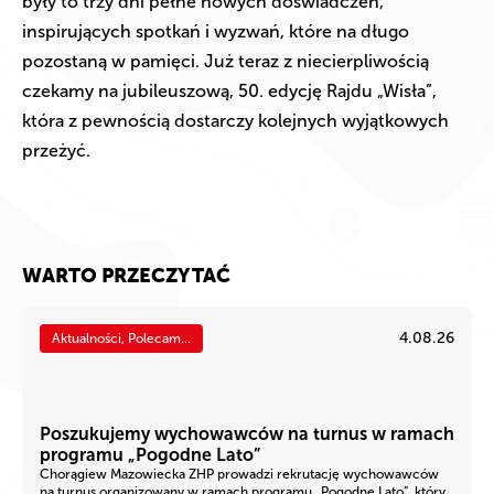
były to trzy dni pełne nowych doświadczeń,
inspirujących spotkań i wyzwań, które na długo
pozostaną w pamięci. Już teraz z niecierpliwością
czekamy na jubileuszową, 50. edycję Rajdu „Wisła”,
która z pewnością dostarczy kolejnych wyjątkowych
przeżyć.
WARTO PRZECZYTAĆ
4.08.26
Aktualności, Polecam...
Poszukujemy wychowawców na turnus w ramach
programu „Pogodne Lato”
Chorągiew Mazowiecka ZHP prowadzi rekrutację wychowawców
na turnus organizowany w ramach programu „Pogodne Lato”, który